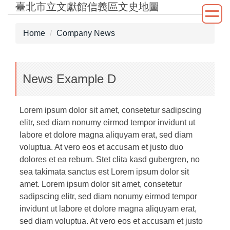
臺北市立文獻館信義區文史地圖
Jump
to
the
Home
Company News
main
content
block
News Example D
Lorem ipsum dolor sit amet, consetetur sadipscing
elitr, sed diam nonumy eirmod tempor invidunt ut
labore et dolore magna aliquyam erat, sed diam
voluptua. At vero eos et accusam et justo duo
dolores et ea rebum. Stet clita kasd gubergren, no
sea takimata sanctus est Lorem ipsum dolor sit
amet. Lorem ipsum dolor sit amet, consetetur
sadipscing elitr, sed diam nonumy eirmod tempor
invidunt ut labore et dolore magna aliquyam erat,
sed diam voluptua. At vero eos et accusam et justo