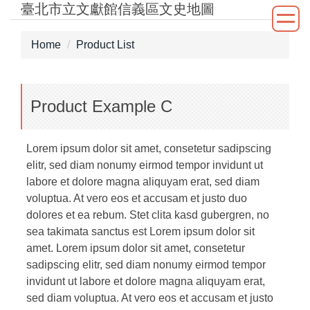
臺北市立文獻館信義區文史地圖
Jump
to
the
Home
Product List
main
content
block
Product Example C
Lorem ipsum dolor sit amet, consetetur sadipscing
elitr, sed diam nonumy eirmod tempor invidunt ut
labore et dolore magna aliquyam erat, sed diam
voluptua. At vero eos et accusam et justo duo
dolores et ea rebum. Stet clita kasd gubergren, no
sea takimata sanctus est Lorem ipsum dolor sit
amet. Lorem ipsum dolor sit amet, consetetur
sadipscing elitr, sed diam nonumy eirmod tempor
invidunt ut labore et dolore magna aliquyam erat,
sed diam voluptua. At vero eos et accusam et justo