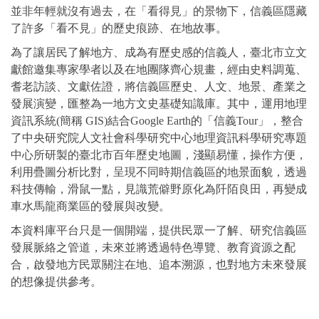
並非年輕就沒有過去，在「看得見」的景物下，信義區隱藏
了許多「看不見」的歷史痕跡、在地故事。
為了讓居民了解地方、成為有歷史感的信義人，臺北市立文
獻館邀集專家學者以及在地團隊齊心規畫，經由史料調蒐、
耆老訪談、文獻佐證，將
信義區歷史、人文、地景、產業之
發展演變
，匯整為一地方文史基礎知識庫。其中，運用地理
資訊系統(簡稱 GIS)結合Google Earth的「
信義
Tour
」，整合
了中央研究院人文社會科學研究中心地理資訊科學研究專題
中心所研製的臺北市百年歷史地圖，淺顯易懂，操作方便，
利用疊圖分析比對，呈現不同時期信義區的地景面貌，透過
科技傳輸，滑鼠一點，見識荒僻野原化為阡陌良田，再變成
車水馬龍商業區的發展與改變。
本資料庫平台只是一個開端，提供民眾一了解、研究信義區
發展脈絡之管道，未來並將透過特色導覽、教育資源之配
合，啟發地方民眾關注在地、追本溯源，也對地方未來發展
的想像提供參考。