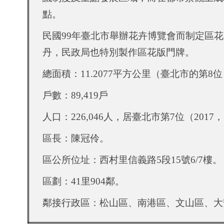
點。
民國
99
年臺北市舉辦花卉博覽會而制定區花
丹，民政局也特別製作區花版門牌。
總面積：
11.2077
平方公里（臺北市的第
8
位
戶數：
89,419
戶
人口：
226,046
人
，
居臺北市第
7
位
（
2017
，
區長：陳冠伶。
區公所位址：西村里信義路
5
段
15
號
6/7
樓。
區劃：
41
里
904
鄰。
鄰接行政區：松山區、南港區、文山區、大