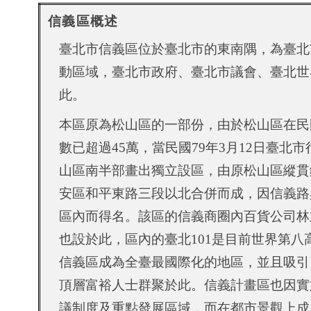
信義區概述
臺北市信義區位於臺北市的東南隅，為臺北
動區域，臺北市政府、臺北市議會、臺北世
此。
本區原為松山區的一部份，由於松山區在
民
數已超過
45
萬，當
民國
79
年
3
月
12
日臺北市
山區南半部畫出獨立設區，由原松山區縱貫
安區和平東路三段以北合併而成，因信義路
區內而得名。該區的信義商圈內百貨公司林
也設於此，區內的臺北
101
是目前世界第八
信義區成為全臺最國際化的地區，並且吸引
頂層富裕人士群聚於此。信義計畫區也因實
議制度及重點發展區域，而在都市景觀上成