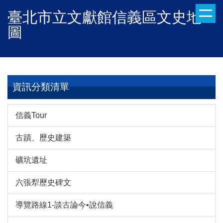
跳
臺北市立文獻館信義區文史地
到
圖
主
要
內
容
區
資訊分類清單
信義Tour
古蹟、歷史建築
礦坑遺址
六張犁歷史碑文
導覽路線1-談古論今•說信義